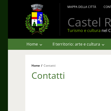
MAPPA DELLA CITTÀ
CONT
Castel R
Turismo e cultura
nel C
Home
Il territorio: arte e cultura
Home
/
Contatti
Contatti