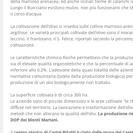
della marnoso arenacea, ed anche iniziali forme di calanchi ne
Lungo il Ruicciano esistono mulini, non più funzionanti che s
il corso d’acqua.
La coltivazione dell’olivo si insedia sulle colline marnoso-are
argillose. Le varietà principali coltivate dell’olivo sono il moraio
leccino, il frantoiano, il S. Felice, riportati secondo la percent
coltivazione.
Le caratteristiche chimico-fisiche permettono che la produzion
sia di elevate qualità organolettiche e che la percentuale di ac
inferiore allo 0,2%. L’adesione della quasi totalità delle aziend
normativa comunitaria (tutela della produzione biologica) p
produzione di un olio biologicamente non trattato.
La superficie coltivata è di circa 300 ha.
Le aziende sono di piccole dimensioni e le aree coltivate “le c
diffuse nel territorio. La lavorazione e trasformazione dell’oli
metodi che non alterano la qualità dell’olio.
La produzione rie
DOP dei Monti Martani.
Il
centro storico di Castel Ritaldi è cinto dalle mura del Caste