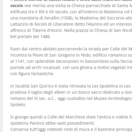
secolo
ove merita una visita la Chiesa parrocchiale di Santa 
edificata tra il XIV e XV secolo, con all'interno la Madonna co
una mandorla di Serafini (1508), la Madonna del Soccorso attr
Lattanzio di Nicolò di Liberatore detto l'Alunno ed un interes
affresco di Tiberio d'Assisi. Nella piazza la Chiesa di San Nico
bel portale del 1486.
Fuori dal centro abitato percorrendo la strada per Colle del 
incontra la Pieve di San Gregorio in Nido, edificio romanico s
al 1141, con splendide decorazioni in bassorilievo sulla faccia
portale ad archi incassati, con una ghiera a motivi vegetali in
con figure fantastiche.
In località San Quirico è stata ritrovata la Lex Spoletina (o Lex
proibiva il taglio degli alberi in un bosco sacro dedicato a Gio
romano del III sec. a.C., oggi custodito nel Museo Archeologic
Spoleto.
Si giunge quindi a Colle del Marchese dove l'antica e nobile f
spoletina Parenzi ebbe vasti possedimenti.
Conserva tutt'oggi notevoli resti di mura e il bastione princip