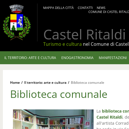
MAPPA DELLA CITTÀ
CONTATTI
NEWS
COMUNE DI CASTEL RITALD
Castel Ritaldi
Turismo e cultura
nel Comune di Castel 
IL TERRITORIO: ARTE E CULTURA
ENOGASTRONOMIA
MANIFESTAZIONI
Home
/
Il territorio: arte e cultura
/
Biblioteca comunale
Biblioteca comunale
La
biblioteca co
Castel Ritaldi
, d
all'artista Corra