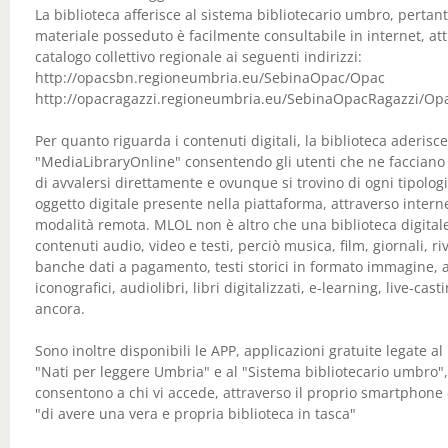
La biblioteca afferisce al sistema bibliotecario umbro, pertant
materiale posseduto è facilmente consultabile in internet, att
catalogo collettivo regionale ai seguenti indirizzi:
http://opacsbn.regioneumbria.eu/SebinaOpac/Opac
http://opacragazzi.regioneumbria.eu/SebinaOpacRagazzi/Op
Per quanto riguarda i contenuti digitali, la biblioteca aderisce
"MediaLibraryOnline" consentendo gli utenti che ne facciano 
di avvalersi direttamente e ovunque si trovino di ogni tipologi
oggetto digitale presente nella piattaforma, attraverso interne
modalità remota. MLOL non è altro che una biblioteca digital
contenuti audio, video e testi, perciò musica, film, giornali, rivi
banche dati a pagamento, testi storici in formato immagine, a
iconografici, audiolibri, libri digitalizzati, e-learning, live-cast
ancora.
Sono inoltre disponibili le APP, applicazioni gratuite legate al
"Nati per leggere Umbria" e al "Sistema bibliotecario umbro"
consentono a chi vi accede, attraverso il proprio smartphone 
"di avere una vera e propria biblioteca in tasca"