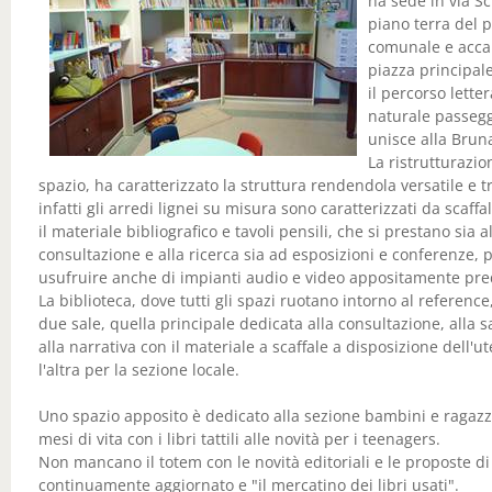
ha sede in via Sc
piano terra del 
comunale e accan
piazza principal
il percorso letter
naturale passegg
unisce alla Brun
La ristrutturazio
spazio, ha caratterizzato la struttura rendendola versatile e t
infatti gli arredi lignei su misura sono caratterizzati da scaffal
il materiale bibliografico e tavoli pensili, che si prestano sia a
consultazione e alla ricerca sia ad esposizioni e conferenze,
usufruire anche di impianti audio e video appositamente pred
La biblioteca, dove tutti gli spazi ruotano intorno al reference
due sale, quella principale dedicata alla consultazione, alla s
alla narrativa con il materiale a scaffale a disposizione dell'u
l'altra per la sezione locale.
Uno spazio apposito è dedicato alla sezione bambini e ragazzi
mesi di vita con i libri tattili alle novità per i teenagers.
Non mancano il totem con le novità editoriali e le proposte di
continuamente aggiornato e "il mercatino dei libri usati".