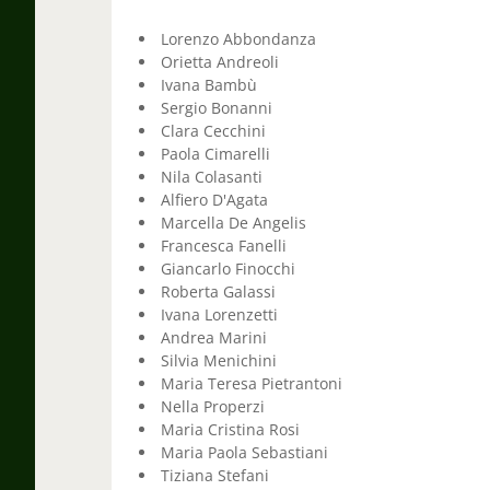
Lorenzo Abbondanza
Orietta Andreoli
Ivana Bambù
Sergio Bonanni
Clara Cecchini
Paola Cimarelli
Nila Colasanti
Alfiero D'Agata
Marcella De Angelis
Francesca Fanelli
Giancarlo Finocchi
Roberta Galassi
Ivana Lorenzetti
Andrea Marini
Silvia Menichini
Maria Teresa Pietrantoni
Nella Properzi
Maria Cristina Rosi
Maria Paola Sebastiani
Tiziana Stefani