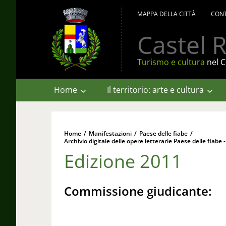
MAPPA DELLA CITTÀ
CONT
Castel R
Turismo e cultura
nel C
Home
Il territorio: arte e cultura
Home
/
Manifestazioni
/
Paese delle fiabe
/
Archivio digitale delle opere letterarie Paese delle fiabe -
Edizione 2011
Commissione giudicante: