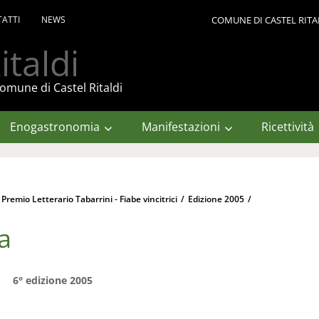
ATTI
NEWS
COMUNE DI CASTEL RITA
italdi
omune di Castel Ritaldi
Enogastronomia
Manifestazioni
Ricettività
 Premio Letterario Tabarrini - Fiabe vincitrici
/
Edizione 2005
/
ia
6° edizione 2005