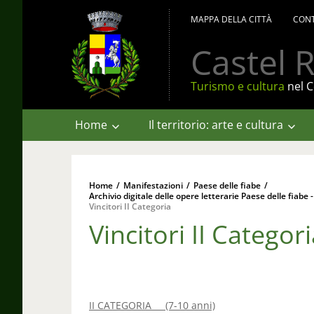
MAPPA DELLA CITTÀ
CONT
Castel R
Turismo e cultura
nel C
Home
Il territorio: arte e cultura
Home
/
Manifestazioni
/
Paese delle fiabe
/
Archivio digitale delle opere letterarie Paese delle fiabe -
Vincitori II Categoria
Vincitori II Categor
II CATEGORIA (7-10 anni)