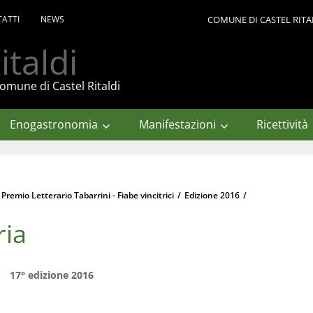
ATTI
NEWS
COMUNE DI CASTEL RITA
italdi
omune di Castel Ritaldi
Enogastronomia
Manifestazioni
Ricettività
 Premio Letterario Tabarrini - Fiabe vincitrici
/
Edizione 2016
/
ria
17° edizione 2016