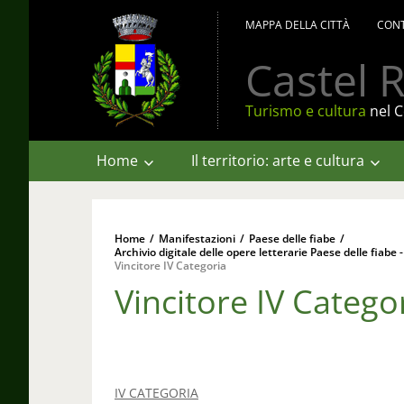
MAPPA DELLA CITTÀ
CONT
Castel R
Turismo e cultura
nel C
Home
Il territorio: arte e cultura
Home
/
Manifestazioni
/
Paese delle fiabe
/
Archivio digitale delle opere letterarie Paese delle fiabe -
Vincitore IV Categoria
Vincitore IV Catego
IV CATEGORIA